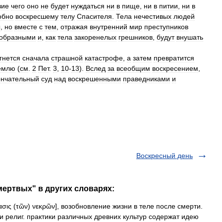
вие
чего
оно
не
будет
нуждаться
ни
в
пище
,
ни
в
питии
,
ни
в
обно
воскресшему
телу
Спасителя
.
Тела
нечестивых
людей
ы
,
но
вместе
с
тем
,
отражая
внутренний
мир
преступников
образными
и
,
как
тела
закоренелых
грешников
,
будут
внушать
гнется
сначала
страшной
катастрофе
,
а
затем
превратится
емлю
(
см
.
2
Пет
.
3
,
10
-
13
).
Вслед
за
всеобщим
воскресением
,
ончательный
суд
над
воскрешенными
праведниками
и
Воскресный день
мертвых" в других словарях:
σις (τῶν) νεκρῶν], возобновление жизни в теле после смерти.
и религ. практики различных древних культур содержат идею