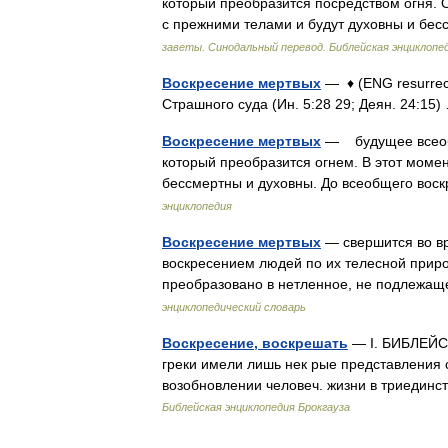
который преобразится посредством огня. О
с прежними телами и будут духовны и б
заветы. Синодальный перевод. Библейская энциклопед
Воскресение мертвых
— ♦ (ENG resurrec
Страшного суда (Ин. 5:28 29; Деян. 24:1
Воскресение мертвых
— будущее всеобщ
который преобразится огнем. В этот моме
бессмертны и духовны. До всеобщего во
энциклопедия
Воскресение мертвых
— свершится во вр
воскресением людей по их телесной прир
преобразовано в нетленное, не подлежа
энциклопедический словарь
Воскресение, воскрешать
— I. БИБЛЕЙС
греки имели лишь нек рые представления 
возобновлении человеч. жизни в триединс
Библейская энциклопедия Брокгауза