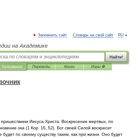
Запомнить сайт
Словарь на свой сайт
RU
едии на Академике
Найти!
Толкования
Переводы
Книги
Игры ⚽
вочник
пришествием
Иисуса
Христа
.
Воскресение
мертвых
,
по
новение
ока
(
1
Кор
.
15
,
52
).
Бог
своей
Силой
воскресит
е
будет
по
своему
существу
таким
,
как
при
жизни
.
Оно
будет