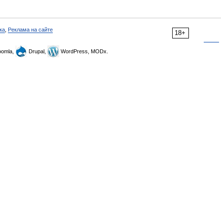
ка
,
Реклама на сайте
18+
omla,
Drupal,
WordPress, MODx.