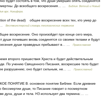
но будет состоять в том, что души умерших опять соединятся
ессмертны. До всеобщего воскресения… …
Библия. Ветхий и Новый
ия арх. Никифора.
tion of the dead) общее воскресение всех тех, кто умер до
5) …
Вестминстерский словарь теологических терминов
ее воскресение. Оно произойдет при конце сего мира,
нт души почивших вновь соединятся со своими телами и будут
скресения души праведных пребывают в… …
Православная
емя второго пришествия Христа и будет действительным
оде. По учению Священного Писания, воскресшее тело будет
щее разрушению; оно будет сильным, не… …
Православный
КОЕ ПОНЯТИЕ В. основное понятие Библии. Если древние
о бессмертии души, то Писание говорит о посмертном
тве духа, души и тела. НЗ использует два термина:… …