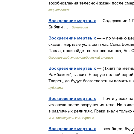
возобновления телесной жизни после смер
энциклопедия
Воскресение мертвых
— Содержание 1 П
Библии …
Википедия
Воскресение мертвых
— – по учению цер
сказал: мертвые услышат глас Сына Божия
Павла, произойдет во мгновенье ока; Бо
богословский энциклопедический словарь
Воскресение мертвых
— (Тхият hа мети
Рамбамом*, гласит: Я верую полной верой,
Творец, да будут благословенны память и
иудаизма
Воскресение мертвых
— Почти у всех на
человека после разрушения тела. Но в ча
в различных религиях. Греки знали толь
Ф.А. Брокгауза и И.А. Ефрона
Воскресение мертвых
— всеобщее, будущ