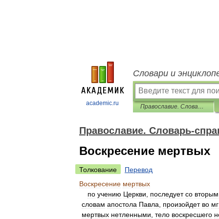
Словари и энциклоп
academic.ru
Православие. Словарь-справочник
Православие. Словарь-спра
Воскресение мертвых
Толкование
Перевод
Воскресение
мертвых
по
учению
Церкви
,
последует
со
вторым
словам
апостола
Павла
,
произойдет
во
мг
мертвых
нетленными
,
тело
воскресшего
н