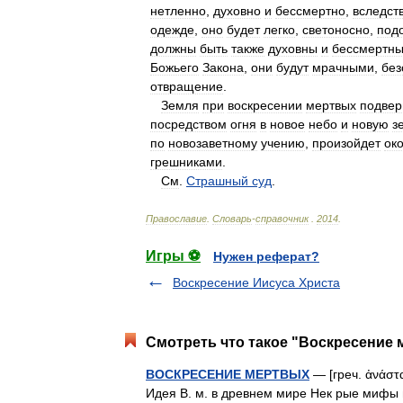
нетленно
,
духовно
и
бессмертно
,
вследст
одежде
,
оно
будет
легко
,
светоносно
,
под
должны
быть
также
духовны
и
бессмертн
Божьего
Закона
,
они
будут
мрачными
,
без
отвращение
.
Земля
при
воскресении
мертвых
подвер
посредством
огня
в
новое
небо
и
новую
з
по
новозаветному
учению
,
произойдет
ок
грешниками
.
См
.
Страшный
суд
.
Православие
.
Словарь
-
справочник
.
2014
.
Игры ⚽
Нужен реферат?
Воскресение Иисуса Христа
Смотреть что такое "Воскресение 
ВОСКРЕСЕНИЕ МЕРТВЫХ
— [греч. ἀνάστα
Идея В. м. в древнем мире Нек рые мифы 