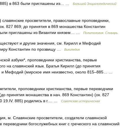
5 885) в 863 были приглашены из… …
Большой Энциклопедический
 славянские просветители, православные проповедники,
ок. 827 869; до принятия в 869 монашества Константин
3 были приглашены из Византии князем… …
Политология. Словарь.
ществуют и другие значения, см. Кирилл и Мефодий
 миру Константин по прозвищу …
Википедия
ской азбуки*, проповедники христианства, первые
ого на славянский язык. Братья Кирилл (до принятия
г.) и Мефодий (мирское имя неизвестно, около 815–885… …
етители, проповедники христианства, первые переводчики
(до принятия монашества в нач. 869 Константин) (ок. 827
20 19.IV. 885) родились в г.… …
Советская историческая
я, м. Славянские просветители, создатели славянской
е переводчики богослужебных книг с греческого на славянский