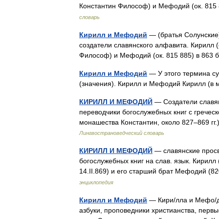
Константин Философ) и Мефодий (ок. 81
словарь
Кирилл и Мефодий
— (братья Солунские)
создатели славянского алфавита. Кирилл (
Философ) и Мефодий (ок. 815 885) в 86
Кирилл и Мефодий
— У этого термина су
(значения). Кирилл и Мефодий Кирилл (в
КИРИЛЛ И МЕФОДИЙ
— Создатели славян
переводчики богослужебных книг с греческ
монашества Константин, около 827–869 г
Лингвострановедческий словарь
КИРИЛЛ И МЕФОДИЙ
— славянские просв
богослужебных книг на слав. язык. Кирилл 
14.II.869) и его старший брат Мефодий (8
энциклопедия
Кирилл и Мефодий
— Кири/лла и Мефо/ди
азбуки, проповедники христианства, первы