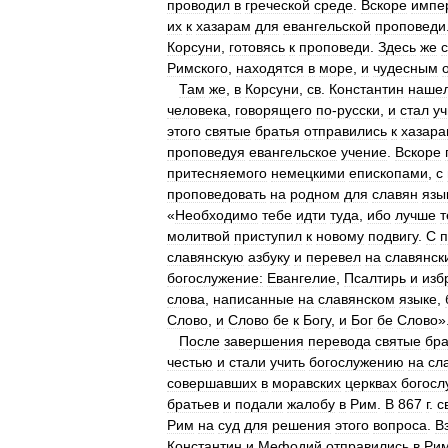
проводил
в
греческой
среде
.
Вскоре
импе
их
к
хазарам
для
евангельской
проповеди
Корсуни
,
готовясь
к
проповеди
.
Здесь
же
Римского
,
находятся
в
море
,
и
чудесным
Там
же
,
в
Корсуни
,
св
.
Константин
наше
человека
,
говорящего
по
-
русски
,
и
стал
уч
этого
святые
братья
отправились
к
хазар
проповедуя
евангельское
учение
.
Вскоре
притесняемого
немецкими
епископами
,
с
проповедовать
на
родном
для
славян
язы
«
Необходимо
тебе
идти
туда
,
ибо
лучше
т
молитвой
приступил
к
новому
подвигу
.
С
славянскую
азбуку
и
перевел
на
славянск
богослужение:
Евангелие
,
Псалтирь
и
изб
слова
,
написанные
на
славянском
языке
,
Слово
,
и
Слово
бе
к
Богу
,
и
Бог
бе
Слово
»
После
завершения
перевода
святые
бра
честью
и
стали
учить
богослужению
на
сл
совершавших
в
моравских
церквах
богосл
братьев
и
подали
жалобу
в
Рим
.
В
867
г
.
с
Рим
на
суд
для
решения
этого
вопроса
.
В
Константин
и
Мефодий
отправились
в
Ри