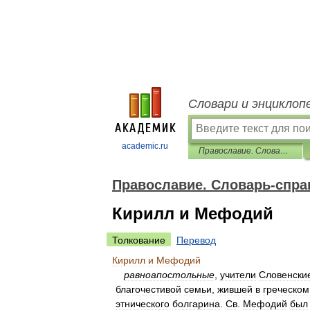
Словари и энциклоп
academic.ru
Православие. Словарь-справочник
Православие. Словарь-спра
Кирилл и Мефодий
Толкование
Перевод
Кирилл
и
Мефодий
равноапостольные
,
учители
Словенски
благочестивой
семьи
,
жившей
в
греческом
этнического
болгарина
.
Св
.
Мефодий
был