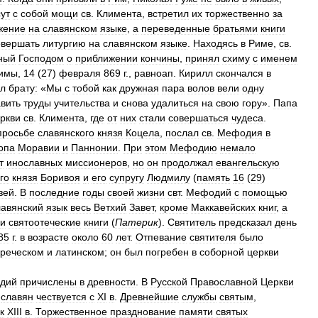
ут
с
собой
мощи
св
.
Климента
,
встретил
их
торжественно
за
жение
на
славянском
языке
,
а
переведенные
братьями
книги
овершать
литургию
на
славянском
языке
.
Находясь
в
Риме
,
св
.
ный
Господом
о
приближении
кончины
,
принял
схиму
с
именем
имы
,
14
(
27
)
февраля
869
г
.,
равноап
.
Кирилл
скончался
в
ил
брату:
«
Мы
с
тобой
как
дружная
пара
волов
вели
одну
авить
труды
учительства
и
снова
удалиться
на
свою
гору
».
Папа
ркви
св
.
Климента
,
где
от
них
стали
совершаться
чудеса
.
просьбе
славянского
князя
Коцела
,
послал
св
.
Мефодия
в
опа
Моравии
и
Паннонии
.
При
этом
Мефодию
немало
т
инославных
миссионеров
,
но
он
продолжал
евангельскую
го
князя
Боривоя
и
его
супругу
Людмилу
(
память
16
(
29
)
зей
.
В
последние
годы
своей
жизни
свт
.
Мефодий
с
помощью
лавянский
язык
весь
Ветхий
Завет
,
кроме
Маккавейских
книг
,
а
и
святоотеческие
книги
(
Патерик
).
Святитель
предсказал
день
85
г
.
в
возрасте
около
60
лет
.
Отпевание
святителя
было
греческом
и
латинском
;
он
был
погребен
в
соборной
церкви
дий
причислены
в
древности
.
В
Русской
Православной
Церкви
-
славян
чествуется
с
XI
в
.
Древнейшие
службы
святым
,
к
XIII
в
.
Торжественное
празднование
памяти
святых