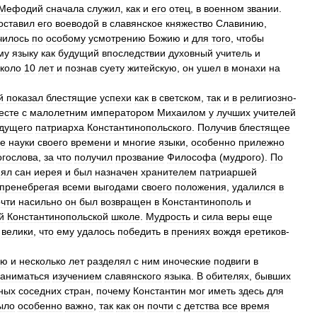
Мефодий
сначала
служил
,
как
и
его
отец
,
в
военном
звании
.
оставил
его
воеводой
в
славянское
княжество
Славинию
,
чилось
по
особому
усмотрению
Божию
и
для
того
,
чтобы
му
языку
как
будущий
впоследствии
духовный
учитель
и
коло
10
лет
и
познав
суету
житейскую
,
он
ушел
в
монахи
на
й
показал
блестящие
успехи
как
в
светском
,
так
и
в
религиозно
-
есте
с
малолетним
императором
Михаилом
у
лучших
учителей
дущего
патриарха
Константинопольского
.
Получив
блестящее
се
науки
своего
времени
и
многие
языки
,
особенно
прилежно
огослова
,
за
что
получил
прозвание
Философа
(
мудрого
).
По
нял
сан
иерея
и
был
назначен
хранителем
патриаршей
пренебрегая
всеми
выгодами
своего
положения
,
удалился
в
чти
насильно
он
был
возвращен
в
Константинополь
и
й
Константинопольской
школе
.
Мудрость
и
сила
веры
еще
велики
,
что
ему
удалось
победить
в
прениях
вождя
еретиков
-
ию
и
несколько
лет
разделял
с
ним
иноческие
подвиги
в
заниматься
изучением
славянского
языка
.
В
обителях
,
бывших
ных
соседних
стран
,
почему
Константин
мог
иметь
здесь
для
ыло
особенно
важно
,
так
как
он
почти
с
детства
все
время