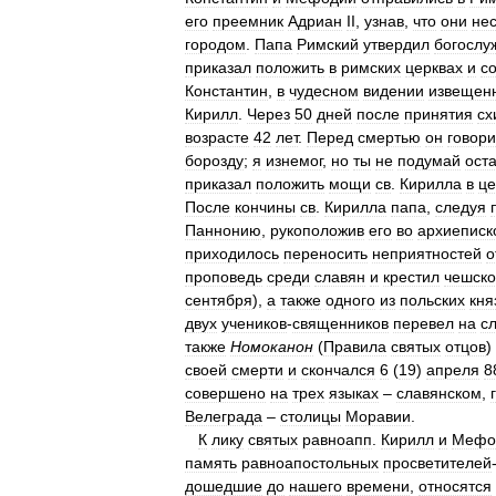
его
преемник
Адриан
II
,
узнав
,
что
они
нес
городом
.
Папа
Римский
утвердил
богослу
приказал
положить
в
римских
церквах
и
с
Константин
,
в
чудесном
видении
извещен
Кирилл
.
Через
50
дней
после
принятия
сх
возрасте
42
лет
.
Перед
смертью
он
говор
борозду
;
я
изнемог
,
но
ты
не
подумай
ост
приказал
положить
мощи
св
.
Кирилла
в
це
После
кончины
св
.
Кирилла
папа
,
следуя
Паннонию
,
рукоположив
его
во
архиеписк
приходилось
переносить
неприятностей
о
проповедь
среди
славян
и
крестил
чешско
сентября
),
а
также
одного
из
польских
кня
двух
учеников
-
священников
перевел
на
с
также
Номоканон
(
Правила
святых
отцов
)
своей
смерти
и
скончался
6
(
19
)
апреля
8
совершено
на
трех
языках
–
славянском
,
Велеграда
–
столицы
Моравии
.
К
лику
святых
равноапп
.
Кирилл
и
Мефо
память
равноапостольных
просветителей
дошедшие
до
нашего
времени
,
относятся