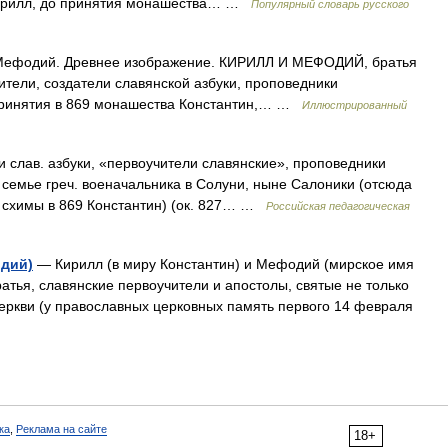
Кирилл, до принятия монашества… …
Популярный словарь русского
Мефодий. Древнее изображение. КИРИЛЛ И МЕФОДИЙ, братья
ители, создатели славянской азбуки, проповедники
о принятия в 869 монашества Константин,… …
Иллюстрированный
 слав. азбуки, «первоучители славянские», проповедники
 семье греч. военачальника в Солуни, ныне Салоники (отсюда
я схимы в 869 Константин) (ок. 827… …
Российская педагогическая
одий)
— Кирилл (в миру Константин) и Мефодий (мирское имя
атья, славянские первоучители и апостолы, святые не только
церкви (у православных церковных память первого 14 февраля
ка
,
Реклама на сайте
18+