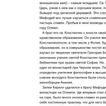
монашеское
имя
) –
самым
младшим
.
Св
.
Царь
,
узнав
о
нем
как
о
хорошем
воине
,
п
бывшую
под
греческой
державой
.
Это
слу
Мефодий
мог
лучше
научиться
славянско
пастырь
славян
.
Пробыв
в
чине
воеводы
о
гору
Олимп
.
А
брат
его
св
.
Константин
с
юности
свое
нравственном
образовании
.
Он
учился
вм
Константинополя
,
в
том
числе
у
Фотия
,
бу
образование
,
он
в
совершенстве
постиг
в
изучал
он
творения
святителя
Григория
Б
окончании
учения
святой
Константин
при
библиотеки
при
храме
святой
Софии
.
Но
,
один
из
монастырей
при
Черном
море
.
По
определен
учителем
философии
в
высше
совсем
молодого
Константина
были
столь
иконоборцев
Аниния
.
Затем
Кирилл
удалился
к
брату
Мефод
монастыре
на
Олимпе
,
где
впервые
стал
на
горе
,
было
много
иноков
-
славян
из
раз
себя
постоянную
практику
,
что
для
него
б