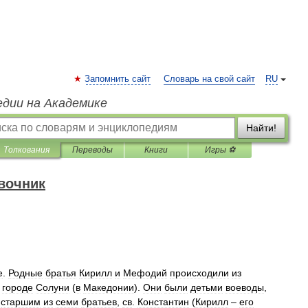
Запомнить сайт
Словарь на свой сайт
RU
едии на Академике
Найти!
Толкования
Переводы
Книги
Игры ⚽
вочник
е
.
Родные
братья
Кирилл
и
Мефодий
происходили
из
городе
Солуни
(
в
Македонии
).
Они
были
детьми
воеводы
,
старшим
из
семи
братьев
,
св
.
Константин
(
Кирилл
–
его