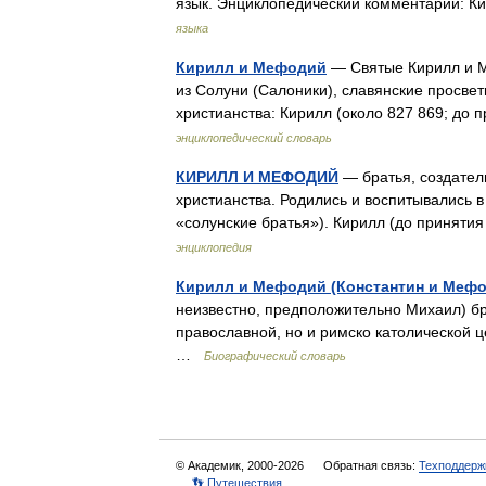
язык. Энциклопедический комментарий: 
языка
Кирилл и Мефодий
— Святые Кирилл и 
из Солуни (Салоники), славянские просвет
христианства: Кирилл (около 827 869; д
энциклопедический словарь
КИРИЛЛ И МЕФОДИЙ
— братья, создатели
христианства. Родились и воспитывались в
«солунские братья»). Кирилл (до приняти
энциклопедия
Кирилл и Мефодий (Константин и Меф
неизвестно, предположительно Михаил) бр
православной, но и римско католической 
…
Биографический словарь
© Академик, 2000-2026
Обратная связь:
Техподдерж
👣 Путешествия