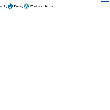
omla,
Drupal,
WordPress, MODx.