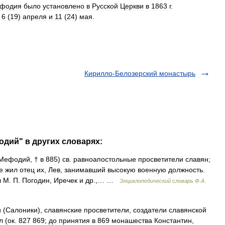
фодия
было
установлено
в
Русской
Церкви
в
1863
г
.
,
6
(
19
)
апреля
и
11
(
24
)
мая
.
Кирилло-Белозерский монастырь
одий" в других словарях:
Мефодий, † в 885) св. равноапостольные просветители славян;
де жил отец их, Лев, занимавший высокую военную должность.
л М. П. Погодин, Иречек и др.,… …
Энциклопедический словарь Ф.А.
 (Салоники), славянские просветители, создатели славянской
л (ок. 827 869; до принятия в 869 монашества Константин,