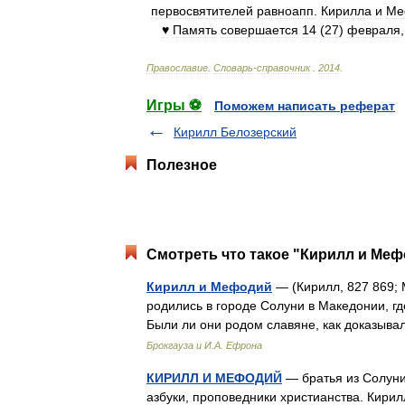
первосвятителей
равноапп
.
Кирилла
и
Ме
♥
Память
совершается
14
(
27
)
февраля
Православие
.
Словарь
-
справочник
.
2014
.
Игры ⚽
Поможем написать реферат
Кирилл Белозерский
Полезное
Смотреть что такое "Кирилл и Меф
Кирилл и Мефодий
— (Кирилл, 827 869; 
родились в городе Солуни в Македонии, г
Были ли они родом славяне, как доказыва
Брокгауза и И.А. Ефрона
КИРИЛЛ И МЕФОДИЙ
— братья из Солуни
азбуки, проповедники христианства. Кирил