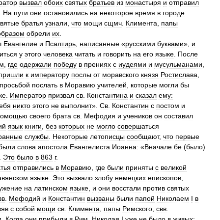
ратор
вызвал
обоих
святых
братьев
из
монастыря
и
отправил
.
На
пути
они
остановились
на
некоторое
время
в
городе
святые
братья
узнали
,
что
мощи
сщмч
.
Климента
,
папы
образом
обрели
их
.
л
Евангелие
и
Псалтирь
,
написанные
«
русскими
буквами
»,
и
иться
у
этого
человека
читать
и
говорить
на
его
языке
.
После
ам
,
где
одержали
победу
в
прениях
с
иудеями
и
мусульманами
,
пришли
к
императору
послы
от
моравского
князя
Ростислава
,
просьбой
послать
в
Моравию
учителей
,
которые
могли
бы
ке
.
Император
призвал
св
.
Константина
и
сказал
ему:
ебя
никто
этого
не
выполнит
».
Св
.
Константин
с
постом
и
помощью
своего
брата
св
.
Мефодия
и
учеников
он
составил
ий
язык
книги
,
без
которых
не
могло
совершаться
ранные
службы
.
Некоторые
летописцы
сообщают
,
что
первые
были
слова
апостола
Евангелиста
Иоанна:
«
Вначале
бе
(
было
)
.
Это
было
в
863
г
.
тья
отправились
в
Моравию
,
где
были
приняты
с
великой
авянском
языке
.
Это
вызвало
злобу
немецких
епископов
,
ужение
на
латинском
языке
,
и
они
восстали
против
святых
вв
.
Мефодий
и
Константин
вызваны
были
папой
Николаем
I
в
зяв
с
собой
мощи
св
.
Климента
,
папы
Римского
,
свв
.
м
.
Когда
они
прибыли
в
Рим
,
Николая
I
уже
не
было
в
живых
;