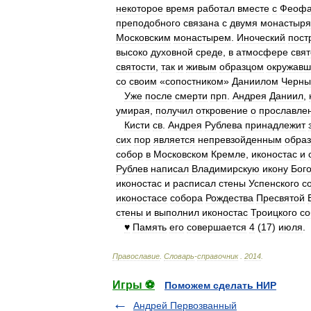
некоторое
время
работал
вместе
с
Феоф
преподобного
связана
с
двумя
монастыря
Московским
монастырем
.
Иноческий
пост
высоко
духовной
среде
,
в
атмосфере
свят
святости
,
так
и
живым
образцом
окружавш
со
своим
«
сопостником
»
Даниилом
Черн
Уже
после
смерти
прп
.
Андрея
Даниил
,
умирая
,
получил
откровение
о
прославле
Кисти
св
.
Андрея
Рублева
принадлежит
сих
пор
является
непревзойденным
обра
собор
в
Московском
Кремле
,
иконостас
и
Рублев
написал
Владимирскую
икону
Бог
иконостас
и
расписал
стены
Успенского
с
иконостасе
собора
Рождества
Пресвятой
стены
и
выполнил
иконостас
Троицкого
со
♥
Память
его
совершается
4
(
17
)
июля
.
Православие
.
Словарь
-
справочник
.
2014
.
Игры ⚽
Поможем сделать НИР
Андрей Первозванный