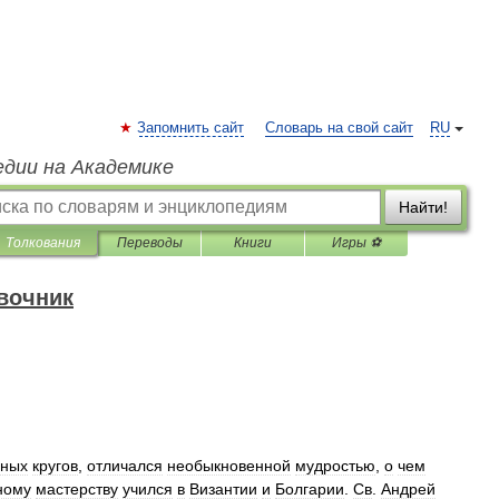
Запомнить сайт
Словарь на свой сайт
RU
едии на Академике
Найти!
Толкования
Переводы
Книги
Игры ⚽
вочник
нных
кругов
,
отличался
необыкновенной
мудростью
,
о
чем
ному
мастерству
учился
в
Византии
и
Болгарии
.
Св
.
Андрей