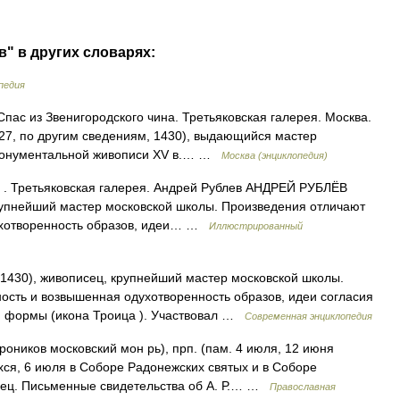
в" в других словарях:
педия
пас из Звенигородского чина. Третьяковская галерея. Москва.
27, по другим сведениям, 1430), выдающийся мастер
 монументальной живописи XV в.… …
Москва (энциклопедия)
 . Третьяковская галерея. Андрей Рублев АНДРЕЙ РУБЛЁВ
крупнейший мастер московской школы. Произведения отличают
духотворенность образов, идеи… …
Иллюстрированный
 1430), живописец, крупнейший мастер московской школы.
ость и возвышенная одухотворенность образов, идеи согласия
й формы (икона Троица ). Участвовал …
Современная энциклопедия
роников московский мон рь), прп. (пам. 4 июля, 12 июня
хся, 6 июля в Соборе Радонежских святых и в Соборе
исец. Письменные свидетельства об А. Р.… …
Православная