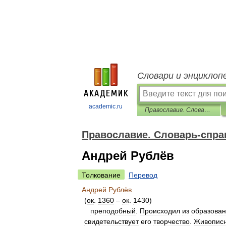
Словари и энциклоп
academic.ru
Православие. Словарь-справочник
Православие. Словарь-спра
Андрей Рублёв
Толкование
Перевод
Андрей
Рублёв
(
ок
.
1360
–
ок
.
1430
)
преподобный
.
Происходил
из
образова
свидетельствует
его
творчество
.
Живопис