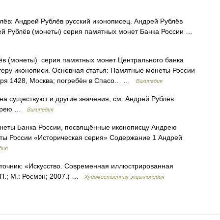
ёв: Андрей Рублёв русский иконописец. Андрей Рублёв
ей Рублёв (монеты) серия памятных монет Банка России …
в (монеты) серия памятных монет Центрального банка
еру иконописи. Основная статья: Памятные монеты России
ября 1428, Москва; погребён в Спасо… …
Википедия
на существуют и другие значения, см. Андрей Рублёв
Андрею …
Википедия
еты Банка России, посвящённые иконописцу Андрею
еты России «Историческая серия» Содержание 1 Андрей
дия
точник: «Искусство. Современная иллюстрированная
.П.; М.: Росмэн; 2007.) …
Художественная энциклопедия