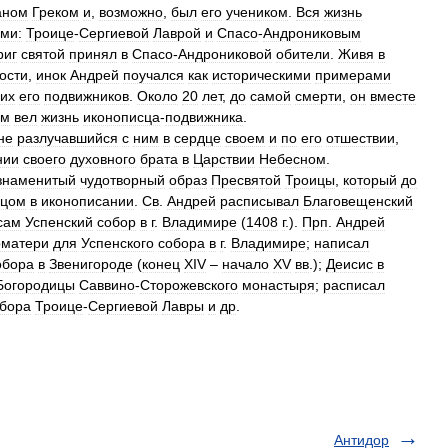
аном
Греком
и
,
возможно
,
был
его
учеником
.
Вся
жизнь
ми:
Троице
-
Сергиевой
Лаврой
и
Спасо
-
Андрониковым
риг
святой
принял
в
Спасо
-
Андрониковой
обители
.
Живя
в
ости
,
инок
Андрей
поучался
как
историческими
примерами
их
его
подвижников
.
Около
20
лет
,
до
самой
смерти
,
он
вместе
ым
вел
жизнь
иконописца
-
подвижника
.
не
разлучавшийся
с
ним
в
сердце
своем
и
по
его
отшествии
,
нии
своего
духовного
брата
в
Царствии
Небесном
.
знаменитый
чудотворный
образ
Пресвятой
Троицы
,
который
до
зцом
в
иконописании
.
Св
.
Андрей
расписывал
Благовещенский
сам
Успенский
собор
в
г
.
Владимире
(
1408
г
.).
Прп
.
Андрей
оматери
для
Успенского
собора
в
г
.
Владимире
;
написал
обора
в
Звенигороде
(
конец
XIV
–
начало
XV
вв
.);
Деисис
в
Богородицы
Саввино
-
Сторожевского
монастыря
;
расписал
бора
Троице
-
Сергиевой
Лавры
и
др
.
Антидор