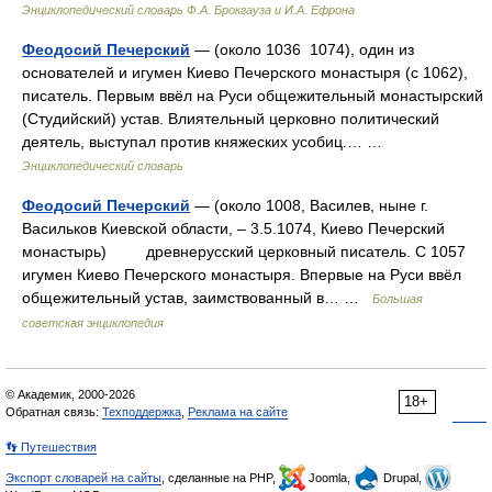
Энциклопедический словарь Ф.А. Брокгауза и И.А. Ефрона
Феодосий Печерский
— (около 1036 1074), один из
основателей и игумен Киево Печерского монастыря (с 1062),
писатель. Первым ввёл на Руси общежительный монастырский
(Студийский) устав. Влиятельный церковно политический
деятель, выступал против княжеских усобиц.… …
Энциклопедический словарь
Феодосий Печерский
— (около 1008, Василев, ныне г.
Васильков Киевской области, – 3.5.1074, Киево Печерский
монастырь) древнерусский церковный писатель. С 1057
игумен Киево Печерского монастыря. Впервые на Руси ввёл
общежительный устав, заимствованный в… …
Большая
советская энциклопедия
© Академик, 2000-2026
18+
Обратная связь:
Техподдержка
,
Реклама на сайте
👣 Путешествия
Экспорт словарей на сайты
, сделанные на PHP,
Joomla,
Drupal,