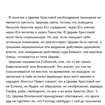
В понятии о Церкви Христовой необходимым признаком ее
является святость. Церковь свята, потому что освящена
Иисусом Христом через Его страдания, через Его учение,
через Его молитву и через Таинства. В Церкви Христовой
могут быть согрешающие. Но они, если очищают себя
истинным покаянием, не препятствуют Церкви быть святой, а
грешники нераскаянные или видимым действием церковной
власти, или невидимым действием суда Божьего, как мертвые
члены, отсекаются от тела Церкви.
Церковь называется Соборной, или, что то же самое,
Кафолической, или Вселенской. Это значит, что она не
ограничивается ни местом, ни временем, ни народом, но
заключает в себе истинно верующих всех мест, времен и
народов. Апостол Павел говорит, что в Церкви Христовой нет
ни Еллина, ни Иудея, ни обрезания, ни необрезания, варвара,
Скифа, раба, свободного, но все и во всем Христос (Кол. 3,
11). Церкви Вселенской принадлежат обетования, что врата
ада не одолеют ее, что Господь пребудет с ней до скончания