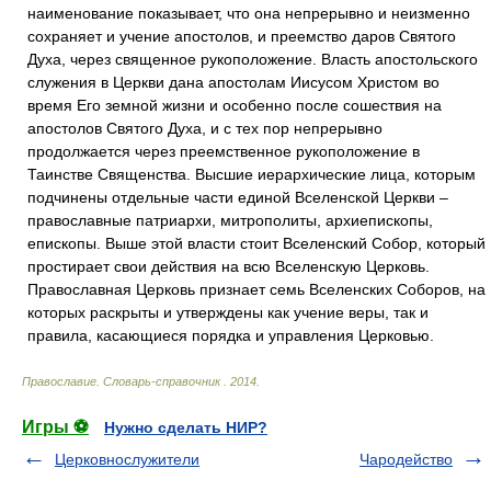
наименование показывает, что она непрерывно и неизменно
сохраняет и учение апостолов, и преемство даров Святого
Духа, через священное рукоположение. Власть апостольского
служения в Церкви дана апостолам Иисусом Христом во
время Его земной жизни и особенно после сошествия на
апостолов Святого Духа, и с тех пор непрерывно
продолжается через преемственное рукоположение в
Таинстве Священства. Высшие иерархические лица, которым
подчинены отдельные части единой Вселенской Церкви –
православные патриархи, митрополиты, архиепископы,
епископы. Выше этой власти стоит Вселенский Собор, который
простирает свои действия на всю Вселенскую Церковь.
Православная Церковь признает семь Вселенских Соборов, на
которых раскрыты и утверждены как учение веры, так и
правила, касающиеся порядка и управления Церковью.
Православие. Словарь-справочник
.
2014
.
Игры ⚽
Нужно сделать НИР?
Церковнослужители
Чародейство