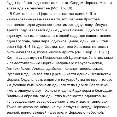
будет пребывать до скончания века: Создам Церковь Мою, и
врата ада не одолеют ее (Мф. 16, 18).
В Символе веры Церковь признается единой. Это
наименование указывает на то, что Церковь Христова
составляет одно духовное тело, имеет одну главу, Иисуса
Христа, одушевляется одним Духом Божиим. Одно тело и
один дух, как вы и призваны к одной надежде вашего звания;
один Господь, одна вера, одно крещение, один Бог и Отец
всех (Еф. 4, 4-6). Для Церкви, как тела Христова, не может
быть иной главы, кроме Иисуса Христа (см. 1 Кор. 3, 10-11).
Хотя и существуют в Православной Церкви как бы отдельные
и самостоятельные Церкви, например: Иерусалимская,
Антиохийская, Александрийская, Константинопольская,
Русская и т.д., но все эти Церкви – части единой Вселенской
Церкви. Отдельность видимого их устройства не препятствует
им духовно быть членами единого тела Церкви Вселенской,
иметь единую главу – Христа и единый дух веры и благодати.
Видимым образом это единство выражается одинаковым
исповедованием веры, общением в молитвах и Таинствах.
Такое же духовное общение существует и между Церковью
земной, воинствующей на земле, и Церковью небесной,