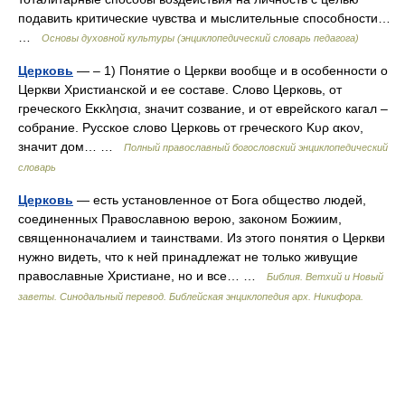
подавить критические чувства и мыслительные способности…
…
Основы духовной культуры (энциклопедический словарь педагога)
Церковь
— – 1) Понятие о Церкви вообще и в особенности о
Церкви Христианской и ее составе. Слово Церковь, от
греческого Εκκλησια, значит созвание, и от еврейского кагал –
собрание. Русское слово Церковь от греческого Κυρ ακον,
значит дом… …
Полный православный богословский энциклопедический
словарь
Церковь
— есть установленное от Бога общество людей,
соединенных Православною верою, законом Божиим,
священноначалием и таинствами. Из этого понятия о Церкви
нужно видеть, что к ней принадлежат не только живущие
православные Христиане, но и все… …
Библия. Ветхий и Новый
заветы. Синодальный перевод. Библейская энциклопедия арх. Никифора.