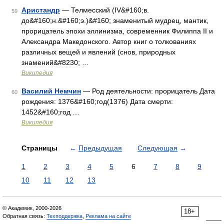
Аристандр
— Телмесский (IV&#160;в.
59
до&#160;н.&#160;э.)&#160; знаменитый мудрец, мантик,
прорицатель эпохи эллинизма, современник Филиппа II и
Александра Македонского. Автор книг о толкованиях
различных вещей и явлений (снов, природных
знамений&#8230; …
Википедия
Василий Немчин
— Род деятельности: прорицатель Дата
60
рождения: 1376&#160;год(1376) Дата смерти:
1452&#160;год …
Википедия
Страницы
←
Предыдущая
Следующая
→
1
2
3
4
5
6
7
8
9
10
11
12
13
© Академик, 2000-2026
18+
Обратная связь:
Техподдержка
,
Реклама на сайте