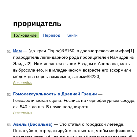
прорицатель
Толкование
Перевод
Книги
Иам
— (др. греч. Ἴαμος)&#160; в древнегреческих мифах[1]
51
прародитель легендарного рода прорицателей Иамидов из
Элиды[2]. Иам является сыном Евадны и Аполлона, мать
выбросила его, и в младенческом возрасте его вскормили
мёдом два сероглазых змея, затем&#8230; …
Википедия
Гомосексуальность в Древней Греции
—
52
Гомоэротическая сцена. Роспись на чернофигурном сосуде,
ок. 540 г. до н.э. В науке неоднократн …
Википедия
Авель (Васильев)
— Это статья о городской легенде.
53
Пожалуйста, отредактируйте статью так, чтобы мифичность