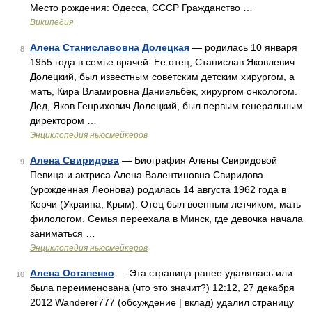
Место рождения: Одесса, СССР Гражданство …
Википедия
Алена Станиславовна Долецкая
— родилась 10 января
8
1955 года в семье врачей. Ее отец, Станислав Яковлевич
Долецкий, был известным советским детским хирургом, а
мать, Кира Вламировна Даниэльбек, хирургом онкологом.
Дед, Яков Генрихович Долецкий, был первым генеральным
директором …
Энциклопедия ньюсмейкеров
Алена Свиридова
— Биография Алены Свиридовой
9
Певица и актриса Алена Валентиновна Свиридова
(урождённая Леонова) родилась 14 августа 1962 года в
Керчи (Украина, Крым). Отец был военным летчиком, мать
филологом. Семья переехала в Минск, где девочка начала
заниматься …
Энциклопедия ньюсмейкеров
Алена Остапенко
— Эта страница ранее удалялась или
10
была переименована (что это значит?) 12:12, 27 декабря
2012 Wanderer777 (обсуждение | вклад) удалил страницу