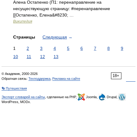
Алена Остапенко (П1: перенаправление на
несуществующую страницу: ‎#перенаправление
[[Остапенко, Елена&#8230; …
Википедия
Страницы
Следующая
→
1
2
3
4
5
6
7
8
9
10
11
12
13
© Академик, 2000-2026
18+
Обратная связь:
Техподдержка
,
Реклама на сайте
👣 Путешествия
Экспорт словарей на сайты
, сделанные на PHP,
Joomla,
Drupal,
WordPress, MODx.