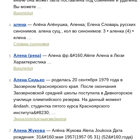
иначе она может быть поставлена под сомнение и удалена.
Вы можете …
Википедия
алена
— Алёна Алёнушка, Аленка; Елена Словарь русских
4
синонимов. алена сущ., кол во синонимов: 3 • аленка (4) •
елена …
Словарь синонимов
Алена (река)
— Алена фр.&#160;Alène Алена в Люзи
5
Характеристика …
Википедия
Алена Сидько
— родилась 20 сентября 1979 года в
6
Заозерном Красноярского края. После окончания
Заозерновской средней школы поступила в Дивногорское
училище олимпийского резерва. На данный момент
&ndash; студентка пятого курса Красноярского
института&#8230; …
Энциклопедия ньюсмейкеров
Алена Жукова
— Алёна Жукова Alena Joukova Дата
7
рождения: 31&#160;мая 1957(1957 05 31) (52&#160;года)