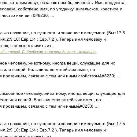
ово, которым зовут, означают особь, личность. Имя предмета,
еловека. собствено имя, по угоднику, ангельское, крестное и
отчество или вич;&#8230; …
лько название, но сущность и значение именуемого (Быт.17:5
Фил.2:9 10; Евр.1:4 ; Евр.7:2 ). Теперь имя человеку и
знак, с целью отличить их …
ый перевод. Библейская энциклопедия арх. Никифора.
ое человеку, животному, иногда вещи, служащее для их
тв или вещей. Большинство житейских имен, по
я прозвищем, связано с тем или иным свойством&#8230; …
военное человеку, животному, иногда вещи, служащее для
ществ или вещей. Большинство житейских имен, по
я прозвищем, связано с тем или иным&#8230; …
лько название, но сущность и значение именуемого (Быт.17:5
Фил.2:9 10; Евр.1:4 ; Евр.7:2 ). Теперь имя человеку и
знак, с целью отличить их …