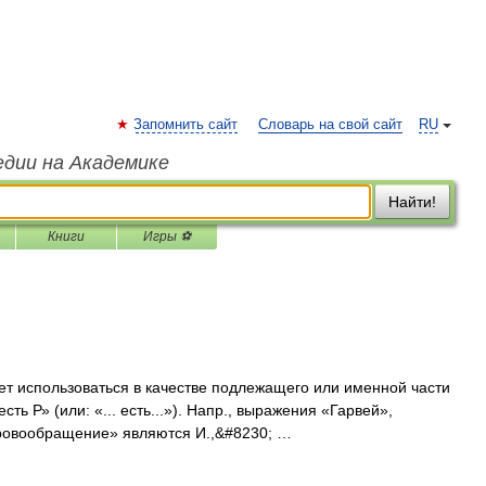
Запомнить сайт
Словарь на свой сайт
RU
едии на Академике
Найти!
Книги
Игры ⚽
т использоваться в качестве подлежащего или именной части
ть Р» (или: «... есть...»). Напр., выражения «Гарвей»,
ровообращение» являются И.,&#8230; …