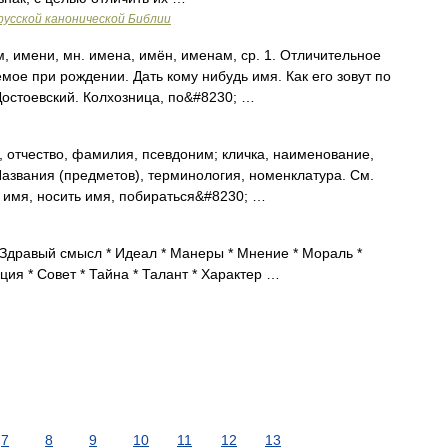
русской канонической Библии
, имени, мн. имена, имён, именам, ср. 1. Отличительное
мое при рождении. Дать кому нибудь имя. Как его зовут по
Достоевский. Колхозница, по&#8230; …
 отчество, фамилия, псевдоним; кличка, наименование,
 Названия (предметов), терминология, номенклатура. См.
ь имя, носить имя, побираться&#8230; …
 Здравый смысл * Идеал * Манеры * Мнение * Мораль *
ция * Совет * Тайна * Талант * Характер …
7
8
9
10
11
12
13