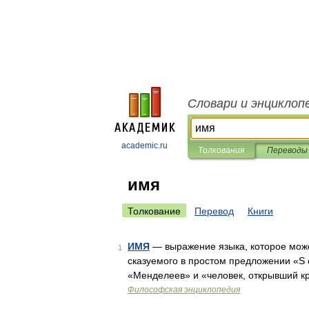
Словари и энциклоп
academic.ru
Толкования
Переводы
имя
Толкование
Перевод
Книги
ИМЯ
— выражение языка, которое може
1
сказуемого в простом предложении «S ес
«Менделеев» и «человек, открывший к
Философская энциклопедия