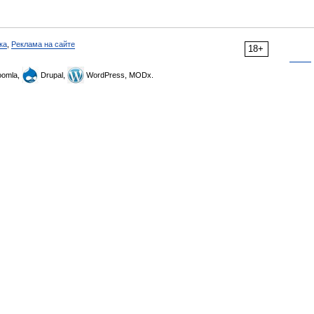
ка
,
Реклама на сайте
18+
omla,
Drupal,
WordPress, MODx.