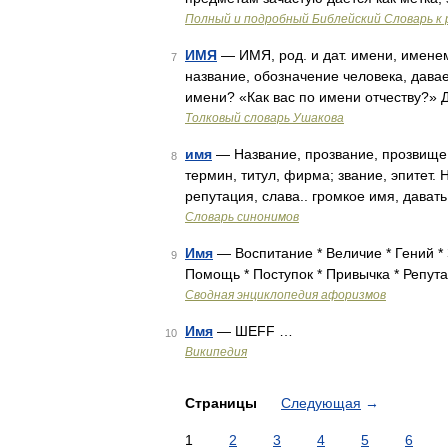
Полный и подробный Библейский Словарь к 
ИМЯ
— ИМЯ, род. и дат. имени, именем
7
название, обозначение человека, давае
имени? «Как вас по имени отчеству?» 
Толковый словарь Ушакова
имя
— Название, прозвание, прозвище,
8
термин, титул, фирма; звание, эпитет.
репутация, слава.. громкое имя, дават
Словарь синонимов
Имя
— Воспитание * Величие * Гений *
9
Помощь * Поступок * Привычка * Репута
Сводная энциклопедия афоризмов
Имя
— ШEFF …
10
Википедия
Страницы
Следующая
→
1
2
3
4
5
6