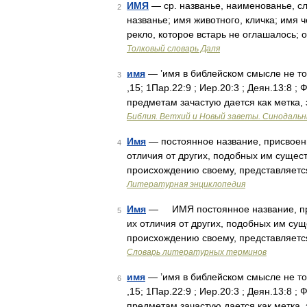
ИМЯ
— ср. названье, наименованье, сл
2
названье; имя животного, кличка; имя ч
рекло, которое встарь не оглашалось; 
Толковый словарь Даля
имя
— ’имя в библейском смысле не то
3
,15; 1Пар.22:9 ; Иер.20:3 ; Деян.13:8 ; 
предметам зачастую дается как метка, 
Библия. Ветхий и Новый заветы. Синодальн
Имя
— постоянное название, присвоенн
4
отличия от других, подобных им сущес
происхождению своему, представляетс
Литературная энциклопедия
Имя
— ИМЯ постоянное название, прис
5
их отличия от других, подобных им су
происхождению своему, представляетс
Словарь литературных терминов
имя
— ’имя в библейском смысле не то
6
,15; 1Пар.22:9 ; Иер.20:3 ; Деян.13:8 ; 
предметам зачастую дается как метка, 