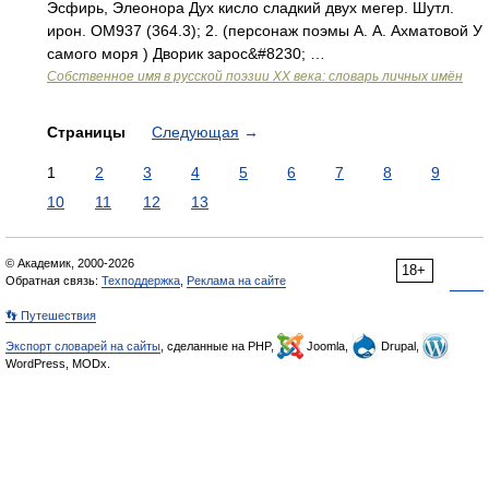
Эсфирь, Элеонора Дух кисло сладкий двух мегер. Шутл.
ирон. ОМ937 (364.3); 2. (персонаж поэмы А. А. Ахматовой У
самого моря ) Дворик зарос&#8230; …
Собственное имя в русской поэзии XX века: словарь личных имён
Страницы
Следующая
→
1
2
3
4
5
6
7
8
9
10
11
12
13
© Академик, 2000-2026
18+
Обратная связь:
Техподдержка
,
Реклама на сайте
👣 Путешествия
Экспорт словарей на сайты
, сделанные на PHP,
Joomla,
Drupal,
WordPress, MODx.