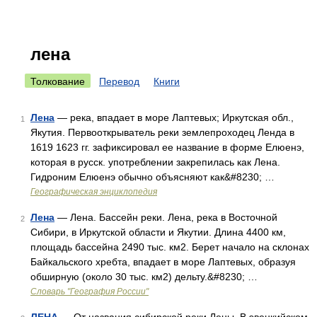
лена
Толкование
Перевод
Книги
Лена
— река, впадает в море Лаптевых; Иркутская обл.,
1
Якутия. Первооткрыватель реки землепроходец Ленда в
1619 1623 гг. зафиксировал ее название в форме Елюенэ,
которая в русск. употреблении закрепилась как Лена.
Гидроним Елюенэ обычно объясняют как&#8230; …
Географическая энциклопедия
Лена
— Лена. Бассейн реки. Лена, река в Восточной
2
Сибири, в Иркутской области и Якутии. Длина 4400 км,
площадь бассейна 2490 тыс. км2. Берет начало на склонах
Байкальского хребта, впадает в море Лаптевых, образуя
обширную (около 30 тыс. км2) дельту.&#8230; …
Словарь "География России"