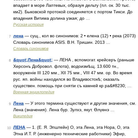
впадает в море Лаптевых, образуя дельту (пл. ок. 30 тыс.
км2). Быковской протокой соединяется с портом Тикси. До
впадения Витима долина узкая; до …
Русская история
лена
— сущ., кол во синонимов: 2 • елена (12) • река (2073)
7
Словарь синонимов ASIS. В.Н. Тришин. 2013 …
Словарь синонимов
&quot;Лена&quot;
— ЛЕНА , вспомогат. крейсеръ (раньше
8
Херсонъ Добровол. флота), водоизмѣщ. 13.600 тн.,
вооруженіе III 120 мм., XII 75 мм., VIII 47 мм. ор. Во время
рус. яп. войны находился во Владивостокѣ; оказалъ
существен. помощь при снятіи съ камней кр ра&#8230; …
Военная энциклопедия
Лена
— У этого термина существуют и другие значения, см.
9
Лена (значения). Лена бур. Зулхэ, якут. Өлүөнэ …
Википедия
ЛЕНА
— 1. (Е. Я. Эпштейн) О, эта Лена, эта Нора, О, эта
10
Этна И.Т. Р. (инженерно технические работники) Эфир,