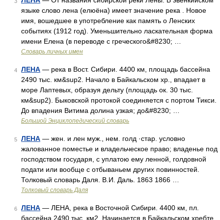
ЛЕНА
— От названия сибирской реки Лены. В эвенкийском
3
языке слово лена (елюёна) имеет значение река . Новое
имя, вошедшее в употребление как память о Ленских
событиях (1912 год). Уменьшительно ласкательная форма
имени Елена (в переводе с греческого&#8230; …
Словарь личных имен
ЛЕНА
— река в Вост. Сибири. 4400 км, площадь бассейна
4
2490 тыс. км&sup2. Начало в Байкальском хр., впадает в
море Лаптевых, образуя дельту (площадь ок. 30 тыс.
км&sup2). Быковской протокой соединяется с портом Тикси.
До впадения Витима долина узкая; до&#8230; …
Большой Энциклопедический словарь
ЛЕНА
— жен. и лен муж., нем. голд ·стар. условно
5
жалованное поместье и владельческое право; владенье под
господством государя, с уплатою ему ленной, голдовной
подати или вообще с отбываньем других повинностей.
Толковый словарь Даля. В.И. Даль. 1863 1866 …
Толковый словарь Даля
ЛЕНА
— ЛЕНА, река в Восточной Сибири. 4400 км, пл.
6
бассейна 2490 тыс. км2. Начинается в Байкальском хребте,