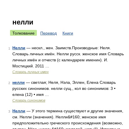
нелли
Толкование
Перевод
Книги
Нелли
— нескл., жен. Заимств.Производные: Неля.
1
Словарь личных имён. Нелли русск. женское имя Словарь
личных имён и отчеств (с календарем именин). И.
Мостицкий. 2011 …
Словарь личных имен
нелли
— светлая; Неля, Нэла, Эллен, Елена Словарь
2
русских синонимов. нелли сущ., кол во синонимов: 3 •
елена (12) • имя …
Словарь синонимов
Нелли
— У этого термина существуют и другие значения,
3
см. Нелли (значения). Нелли&#160; женское имя
предположительно греческого происхождения (возможно,