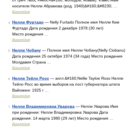
от греч. Νέος «неос»&#160; молодой, новый). Известные
носители Нелли Абрамова (род. 1940)&#160;&#8230; …
Википедия
Нелли Фуртадо
— Nelly Furtado Полное имя Нелли Ким
4
Фуртадо Дата рождения 2 декабря 1978 (30 лет)
Место рождения …
Википедия
Нелли Чобану
— Полное имя Нелли Чобану(Nelly Ciobanu)
5
Дата рождения 25 октября 1974 (34 года) Место рождения
Молдавия Страна …
Википедия
Нелли Тейло Росс
— англ.&#160;Nellie Tayloe Ross Нелли
6
Тейло Росс во время выборов на пост губернатора штата
Вайоминг. 1925 г …
Википедия
Нелли Владимировна Уварова
— Нелли Уварова Имя
7
при рождении: Нелли Владимировна Уварова Дата
рождения: 14 марта 1980 (29 лет) Место рождения …
Википедия